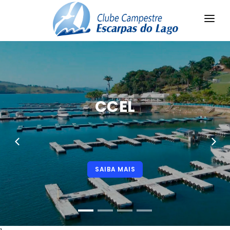
HOME
O CLUBE
ESTRUTURA
CCEL
ENQUETE
PROGRAMAÇÕES
VÍDEOS
SAIBA MAIS
FOTOS
NÍVEL DO LAGO
CONTATO