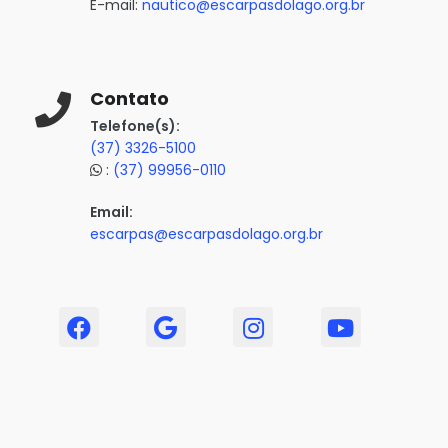
E-mail:
nautico@escarpasdolago.org.br
Contato
Telefone(s):
(37) 3326-5100
:
(37) 99956-0110
Email:
escarpas@escarpasdolago.org.br