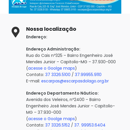
Nossa localização
Endereço:
Endereço Administração:
Rua do Cais nº325 – Bairro Engenheiro José
Mendes Junior – Capitolio-MG – 37.930-000
(
acesse o Goolge maps
)
Contato:
37 3326.5100
/
37.99955.9110
E-mail:
escarpas@escarpasdolago.org.br
Endereço Departamento Náutico:
Avenida dos Veleiros, nº2400 – Bairro
Engenheiro José Mendes Junior – Capitolio-
MG – 37.930-000
(
acesse o Goolge maps
)
Contato:
37 3326.5152
/
37. 99953.6404